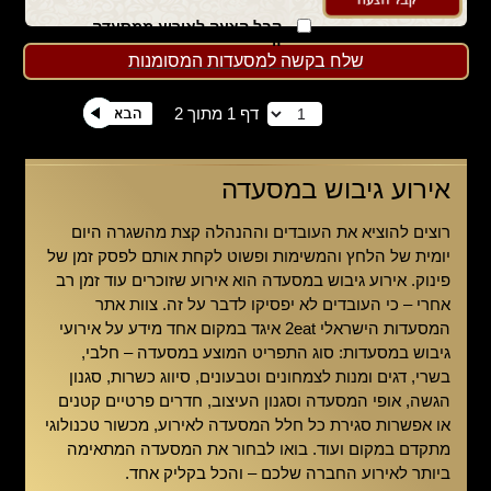
קבל הצעה לאירוע ממסעדה
זו
שלח בקשה למסעדות המסומנות
דף 1 מתוך 2
אירוע גיבוש במסעדה
רוצים להוציא את העובדים וההנהלה קצת מהשגרה היום
יומית של הלחץ והמשימות ופשוט לקחת אותם לפסק זמן של
פינוק. אירוע גיבוש במסעדה הוא אירוע שזוכרים עוד זמן רב
אחרי – כי העובדים לא יפסיקו לדבר על זה. צוות אתר
המסעדות הישראלי
2eat
איגד במקום אחד מידע על אירועי
גיבוש במסעדות: סוג התפריט המוצע במסעדה – חלבי,
בשרי, דגים ומנות לצמחונים וטבעונים, סיווג כשרות, סגנון
הגשה, אופי המסעדה וסגנון העיצוב, חדרים פרטיים קטנים
או אפשרות סגירת כל חלל המסעדה לאירוע, מכשור טכנולוגי
מתקדם במקום ועוד. בואו לבחור את המסעדה המתאימה
ביותר לאירוע החברה שלכם – והכל בקליק אחד.