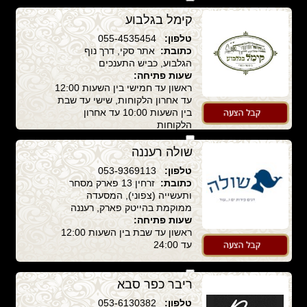
זו
קימל בגלבוע
טלפון:
055-4535454
כתובת:
אתר סקי, דרך נוף
הגלבוע, כביש התענכים
שעות פתיחה:
ראשון עד חמישי בין השעות 12:00
עד אחרון הלקוחות, שישי עד שבת
בין השעות 10:00 עד אחרון
הלקוחות
קבל הצעה לאירוע ממסעדה
זו
שולה רעננה
טלפון:
053-9369113
כתובת:
זרחין 13 פארק מסחר
ותעשייה (צפוני), המסעדה
ממוקמת בהייטק פארק, רעננה
שעות פתיחה:
ראשון עד שבת בין השעות 12:00
עד 24:00
קבל הצעה לאירוע ממסעדה
ריבר כפר סבא
זו
טלפון:
053-6130382