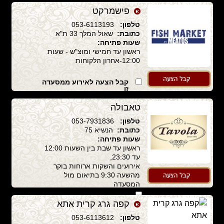
פישמרקט
טלפון:
053-6113193
כתובת:
שאול המלך 33 ת"א
שעות פתיחה:
ראשון עד חמישי ומוצ"ש - שעות
12:00-אחרון הלקוחות
קבל הצעה לאירוע ממסעדה
זו
טאבולה
טלפון:
053-7931836
כתובת:
הנשיא 75
שעות פתיחה:
ראשון עד שבת בין השעות 12:00
עד 23:30,
אירועים והשקות ארוחות בוקר
מהשעה 9:30 בתיאום מול
המסעדה
קבל הצעה לאירוע ממסעדה
זו
קפה גרג קרית אתא
טלפון:
053-6113612