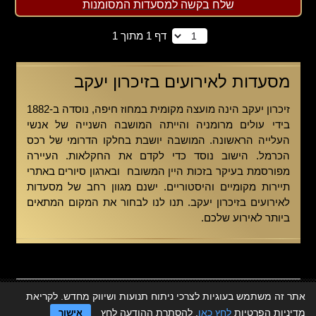
שלח בקשה למסעדות המסומנות
דף 1 מתוך 1
מסעדות לאירועים בזיכרון יעקב
זיכרון יעקב הינה מועצה מקומית במחוז חיפה, נוסדה ב-1882
בידי עולים מרומניה והייתה המושבה השנייה של אנשי
העלייה הראשונה. המושבה יושבת בחלקו הדרומי של רכס
הכרמל. הישוב נוסד כדי לקדם את החקלאות. העיירה
מפורסמת בעיקר בזכות היין המשובח ובארגון סיורים באתרי
תיירות מקומיים והיסטוריים. ישנם מגוון רחב של מסעדות
לאירועים בזיכרון יעקב. תנו לנו לבחור את המקום המתאים
ביותר לאירוע שלכם.
אתר זה משתמש בעוגיות לצרכי ניתוח תנועות ושיווק מחדש. לקריאת
כל הזכויות שמורות © 2eat.co.il
מדיניות הפרטיות
לחץ כאן
. להסתרת ההודעה לחץ
אישור