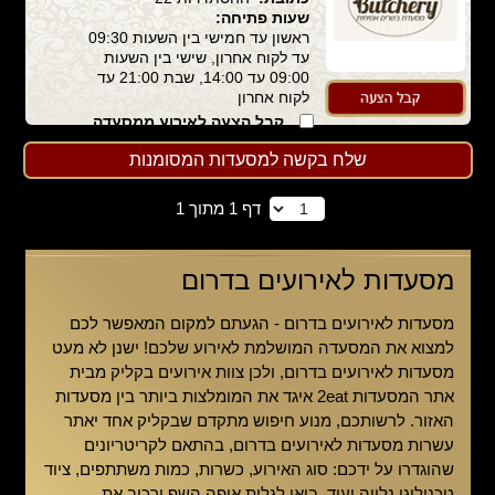
שעות פתיחה:
ראשון עד חמישי בין השעות 09:30
עד לקוח אחרון, שישי בין השעות
09:00 עד 14:00, שבת 21:00 עד
לקוח אחרון
קבל הצעה לאירוע ממסעדה
זו
שלח בקשה למסעדות המסומנות
דף 1 מתוך 1
מסעדות לאירועים בדרום
מסעדות לאירועים בדרום - הגעתם למקום המאפשר לכם
למצוא את המסעדה המושלמת לאירוע שלכם! ישנן לא מעט
מסעדות לאירועים בדרום, ולכן צוות אירועים בקליק מבית
אתר המסעדות
2eat
איגד את המומלצות ביותר בין מסעדות
האזור. לרשותכם, מנוע חיפוש מתקדם שבקליק אחד יאתר
עשרות מסעדות לאירועים בדרום, בהתאם לקריטריונים
שהוגדרו על ידכם: סוג האירוע, כשרות, כמות משתתפים, ציוד
טכנולוגי נלווה ועוד. בואו לגלות איפה השף ירכיב את