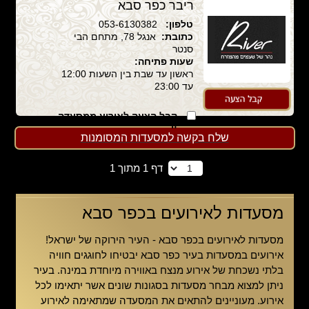
ריבר כפר סבא
טלפון:
053-6130382
כתובת:
אנגל 78, מתחם הבי
סנטר
שעות פתיחה:
ראשון עד שבת בין השעות 12:00
עד 23:00
קבל הצעה לאירוע ממסעדה
זו
שלח בקשה למסעדות המסומנות
דף 1 מתוך 1
מסעדות לאירועים בכפר סבא
מסעדות לאירועים בכפר סבא - העיר הירוקה של ישראל!
אירועים במסעדות בעיר כפר סבא יבטיחו לחוגגים חוויה
בלתי נשכחת של אירוע מנצח באווירה מיוחדת במינה. בעיר
ניתן למצוא מבחר מסעדות בסגונות שונים אשר יתאימו לכל
אירוע. מעוניינים להתאים את המסעדה שמתאימה לאירוע