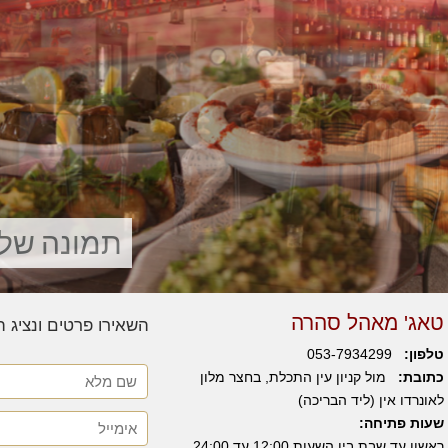
תמונה של
טאג' מאהל סהרה
השאירו פרטים ונציג 
טלפון:
053-7934299
כתובת:
מול קניון עין התכלת, בחצר מלון
לאונרדו אין (ליד הבריכה)
שעות פתיחה:
ראשון עד שבת בין השעות 12:00 עד 24:00