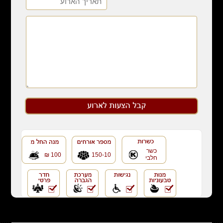
כשר
100 ₪
150-10
חלבי