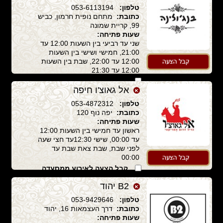
טלפון:
053-6113194
כתובת:
מתחם נופית חרמון, כביש
99, קריית שמונה
שעות פתיחה:
שני עד רביעי בין השעות 12:00 עד
21:00, חמישי ושישי בין השעות
12:00 עד 22:00, שבת בין השעות
12:00 עד 21:30
קבל הצעה לאירוע ממסעדה
זו
אל גאוצ'ו חיפה
טלפון:
053-4872312
כתובת:
יפה נוף 120
שעות פתיחה:
ראשון עד חמישי בין השעות 12:00
עד 00:00, שישי 12:30עד חצי שעה
לפני שבת, שבת צאת שבת עד
00:00
קבל הצעה לאירוע ממסעדה
זו
B2 יהוד
טלפון:
053-9429646
כתובת:
דרך העצמאות 16, יהוד
שעות פתיחה: