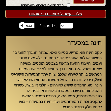
קבל הצעה לאירוע ממסעדה
זו
שלח בקשה למסעדות המסומנות
דף 1 מתוך 2
חינה במסעדה
טקס חינה הוא מרגש, ססגוני ומלא שמחה הנערך לחוגג בר
המצווה או לזוג האוהבים לפני החתונה בלא מעט עדות
ועמים. חגיגות החינה מלאות בצבעים תוססים, מוזיקה
שמחה ושפע של מתוקים כך שחשוב למצוא את המקום
המתאים ביותר לאירוע שלכם. צוות אתר המסעדות הישראלי
2eat
, ריכז עבורכם מידע על מסעדות המתאימות לאירועי
חינה: סוג התפריט שיוגש לאורחים - חלבי או בשרי, כשרות,
האם פתוחים בשבת, מסעדה באווירה אורבנית או
כפרית-אינטימית, מפת הגעה, בחירת תפריט בהתאם
לתקציב וכמות המשתתפים ועוד. חינה במסעדה – בואו
לקחת חלק בטרנד החדש.