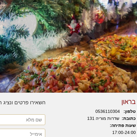
בראון
השאירו פרטים ונציג 
טלפון:
0536110304
כתובת:
שדרות מוריה 131
שעות פתיחה:
17:00-24:00