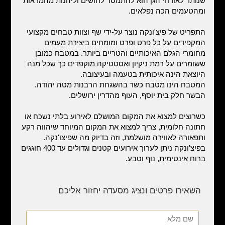
שנותר לאורחי הגן הוא להתמסר לחושים וליהנות מהמראות
ומהטעמים הכה נפלאים.
התפריט של פיצ'ונקה נוצר על-ידי שף וצוות טבחים מקצועי
המקפידים על כל פרט ופרט ומומחים ביצירת מעמים
מחומרי הגלם האיכותיים והטריים ביותר. במטבח כמובן
ששומרים על רמת ניקיון ואסטטיקה מוקפדים כך שכל מנה
היוצאת הינה איכותית בטעמה ובעיצובה.
המטבח הינו מטבח כשר בהשגחת הרבנות מטה יהודה.
הבשר חלק בית יוסף, העוף מהדרין ירושלים.
כשרוצים למצוא את המקום המושלם לאירוע בלתי נשכח או
חתונה חלומית, צריך למצוא את המקום המיוחד שיהווה רקע
ותפאורה לאווירה מושלמת, וזה בדיוק מה שפיצו'נקה.
בפיצ'ונקה ניתן לערוך אירועים קטנים וגדולים עד 400 חוגגים
ברוח אינטימית, נוף וטבע.
השאירו פרטים ונציג מסעדה יחזור אליכם