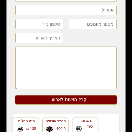
כשר
135 ₪
400-0