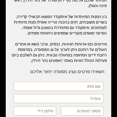
המיוחד שלכם אל מול נוף ירוק ופורח של נהר הירדן, ראש
פינה והגולן.
בין המנות המיוחדות של איסקנדר תמצאו תבשילי קדירה,
בשרים משובחים, דגים בהכנה טרייה ואפילו מנות מיוחדות
לצמחונים. איסקנדר גם מתהדרת בטאבון גדול ואמתי,
המייצר מאפים מקוריים שמפיצים ניחוחות מפתים.
אירועים כמו ארוחות חגיגיות, כנסים, ערבי נושא או אחרים
העולים על רוחכם ניתן לערוך על גג המסעדה, במרפסת
רחבת ידיים המחופה בפרגולה טבעית. ניתן גם לשלבם ביום
פעילות הכולל חוויות באתר ראפטינג נהר הירדן.
השאירו פרטים ונציג מסעדה יחזור אליכם